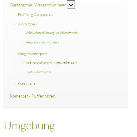
MOD_MENU_TOGGLE_SUBMENU
Gartenschau Wassertrüdingen
Eröffnung Gartenschau
Wörnitzpark
Wildkräuterführung im Wörnitzpark
Heimatschutz Mundart
Klingenweiherpark
Abendrundgang Klingenweiherpark
Hortus-Netzwerk
Kunstmeile
Römerpark Ruffenhofen
Umgebung