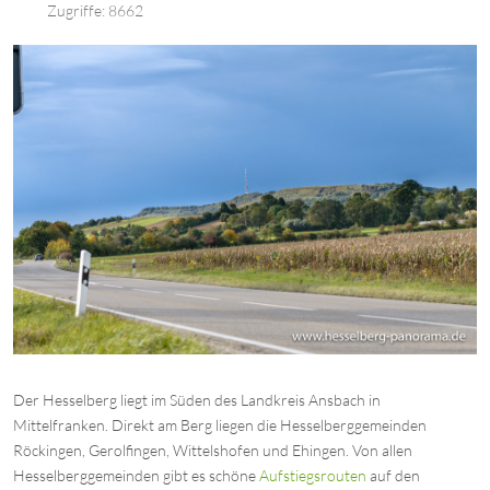
Zugriffe: 8662
Der Hesselberg liegt im Süden des Landkreis Ansbach in
Mittelfranken. Direkt am Berg liegen die Hesselberggemeinden
Röckingen, Gerolfingen, Wittelshofen und Ehingen. Von allen
Hesselberggemeinden gibt es schöne
Aufstiegsrouten
auf den