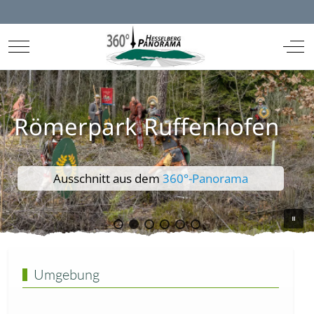
Mobile Menu Toggle
Off-
Römerpark Ruffenhofen
Ausschnitt aus dem
360°-Panorama
Umgebung