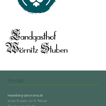
Kontakt
hesselberg-panorama.de
ist ein Projekt von R. Pelczer