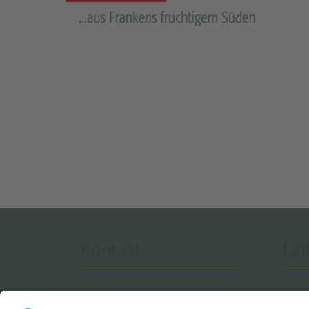
Kontakt
Lin
hesselberg-panorama.de
»Tour