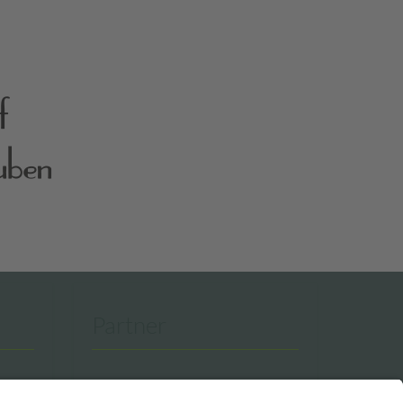
Partner
zeig-dich.tv