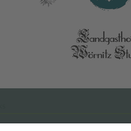
ks
istikverband Hesselberg