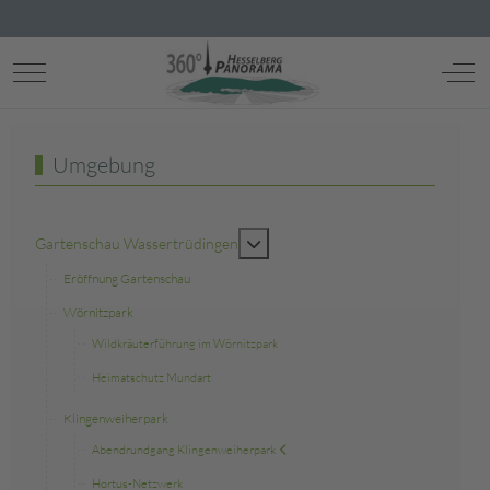
Mobile Menu Toggle
Off-
Umgebung
MOD_MENU_TOGGLE_SUBMENU
Gartenschau Wassertrüdingen
Eröffnung Gartenschau
Wörnitzpark
Wildkräuterführung im Wörnitzpark
Heimatschutz Mundart
Klingenweiherpark
Abendrundgang Klingenweiherpark
Hortus-Netzwerk