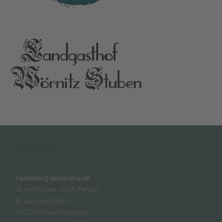
Kontakt
hesselberg-panorama.de
ist ein Projekt von R. Pelczer
Brauhausstraße 19,
91717 Wassertrüdingen