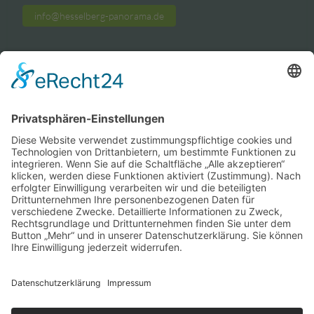
info@hesselberg-panorama.de
Links
»Touristikverband Hesselberg
» franken-panorama.de
» ries-panorama.de
» pelczer-design.de
Partner
zeig-dich.tv
natura.tips
mediahaus-hesselberg.de