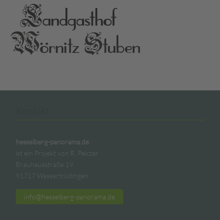
Kontakt
hesselberg-panorama.de
ist ein Projekt von R. Pelczer
Brauhausstraße 19,
91717 Wassertrüdingen
info@hesselberg-panorama.de