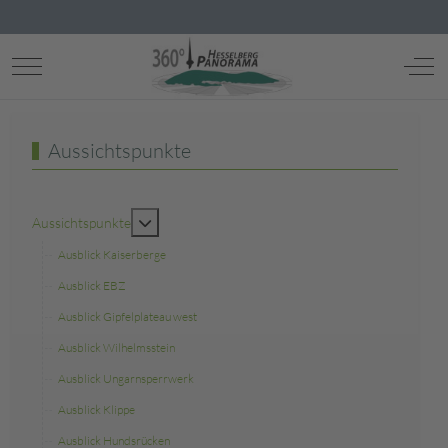
Mobile Menu Toggle
Off-
Aussichtspunkte
MOD_MENU_TOGGLE_SUBMENU_LABEL
Aussichtspunkte
Ausblick Kaiserberge
Ausblick EBZ
Ausblick Gipfelplateau west
Ausblick Wilhelmsstein
Ausblick Ungarnsperrwerk
Ausblick Klippe
Ausblick Hundsrücken