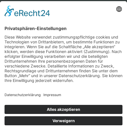
Links
»Touristikverband Hesselberg
» franken-panorama.de
» ries-panorama.de
» pelczer-design.de
Partner
zeig-dich.tv
natura.tips
mediahaus-hesselberg.de
imat-model.de