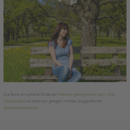
Die Bank am unteren Ende der
Allee am geologischen Lehr- und
Wanderpfad
ist malerisch gelegen inmitten ausgedehnter
Streuobstbestände
.